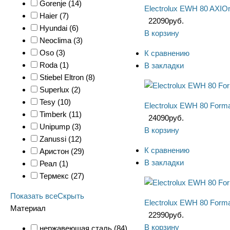
Gorenje (
14
)
Electrolux EWH 80 AXIO
Haier (
7
)
22090
руб.
Hyundai (
6
)
В корзину
Neoclima (
3
)
Oso (
3
)
К сравнению
Roda (
1
)
В закладки
Stiebel Eltron (
8
)
Superlux (
2
)
Tesy (
10
)
Electrolux EWH 80 Form
Timberk (
11
)
24090
руб.
Unipump (
3
)
В корзину
Zanussi (
12
)
К сравнению
Аристон (
29
)
В закладки
Реал (
1
)
Термекс (
27
)
Показать все
Скрыть
Electrolux EWH 80 For
Материал
22990
руб.
В корзину
нержавеющая сталь (
84
)