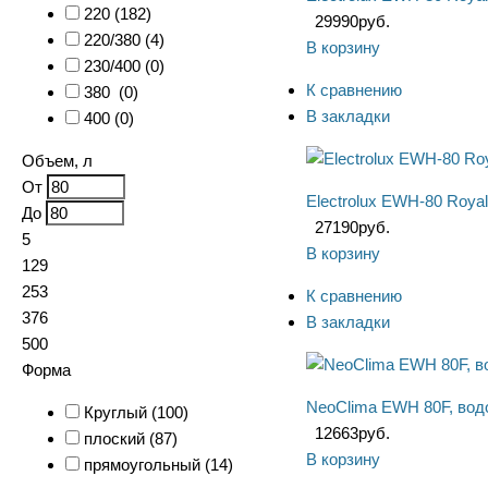
220 (
182
)
29990
руб.
220/380 (
4
)
В корзину
230/400 (
0
)
К сравнению
380 (
0
)
В закладки
400 (
0
)
Объем, л
От
Electrolux EWH-80 Roya
До
27190
руб.
5
В корзину
129
253
К сравнению
376
В закладки
500
Форма
NeoClima EWH 80F, вод
Круглый (
100
)
12663
руб.
плоский (
87
)
В корзину
прямоугольный (
14
)