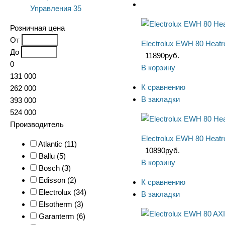
Управления
35
Розничная цена
От
Electrolux EWH 80 Heat
До
11890
руб.
0
В корзину
131 000
К сравнению
262 000
В закладки
393 000
524 000
Производитель
Electrolux EWH 80 Heat
Atlantic (
11
)
10890
руб.
Ballu (
5
)
В корзину
Bosch (
3
)
Edisson (
2
)
К сравнению
Electrolux (
34
)
В закладки
Elsotherm (
3
)
Garanterm (
6
)