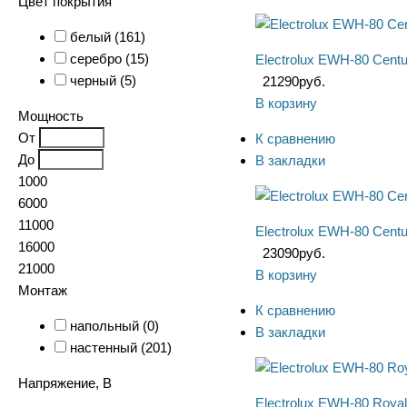
Цвет покрытия
белый (
161
)
серебро (
15
)
Electrolux EWH-80 Centu
черный (
5
)
21290
руб.
В корзину
Мощность
От
К сравнению
До
В закладки
1000
6000
11000
Electrolux EWH-80 Cent
16000
23090
руб.
21000
В корзину
Монтаж
К сравнению
напольный (
0
)
В закладки
настенный (
201
)
Напряжение, В
Electrolux EWH-80 Roya