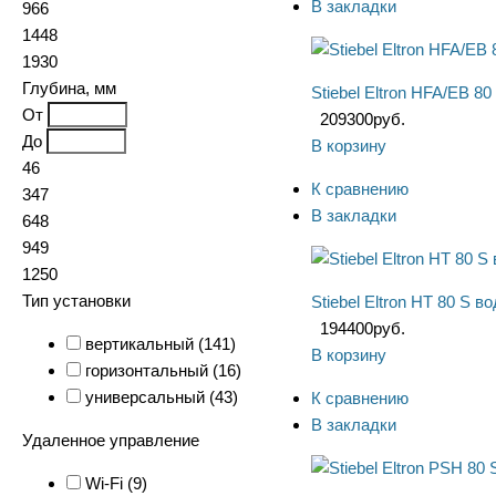
В закладки
966
1448
1930
Глубина, мм
Stiebel Eltron HFA/EB 
От
209300
руб.
До
В корзину
46
К сравнению
347
В закладки
648
949
1250
Тип установки
Stiebel Eltron HT 80 S 
194400
руб.
вертикальный (
141
)
В корзину
горизонтальный (
16
)
универсальный (
43
)
К сравнению
В закладки
Удаленное управление
Wi-Fi (
9
)