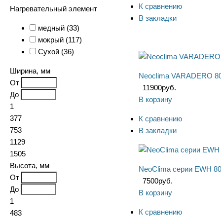
К сравнению
Нагревательный элемент
В закладки
медный (
33
)
мокрый (
117
)
Сухой (
36
)
Ширина, мм
Neoclima VARADERO 80,
От
11900
руб.
До
В корзину
1
377
К сравнению
753
В закладки
1129
1505
Высота, мм
NeoClima серии EWH 80
От
7500
руб.
До
В корзину
1
К сравнению
483