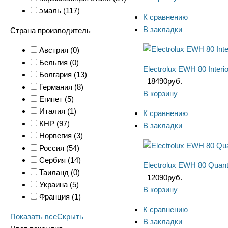
эмаль (
117
)
К сравнению
В закладки
Страна производитель
Австрия (
0
)
Бельгия (
0
)
Electrolux EWH 80 Inter
Болгария (
13
)
18490
руб.
Германия (
8
)
В корзину
Египет (
5
)
Италия (
1
)
К сравнению
КНР (
97
)
В закладки
Норвегия (
3
)
Россия (
54
)
Сербия (
14
)
Electrolux EWH 80 Quan
Таиланд (
0
)
12090
руб.
Украина (
5
)
В корзину
Франция (
1
)
К сравнению
Показать все
Скрыть
В закладки