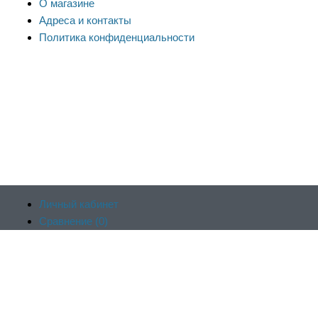
О магазине
Адреса и контакты
Политика конфиденциальности
Личный кабинет
Сравнение (
0
)
Продолжая пользоваться сайтом, вы соглашаетесь на
Отложенные (
0
)
обработку файлов cookie и других пользовательских данных в
Корзина (
0
)
соответствии с
политикой конфиденциальности сайта
, включая
Оформить заказ
работу веб-аналитики Яндекс.Метрика. Заблокировать
использование cookie сайтом можно в настройках браузера.