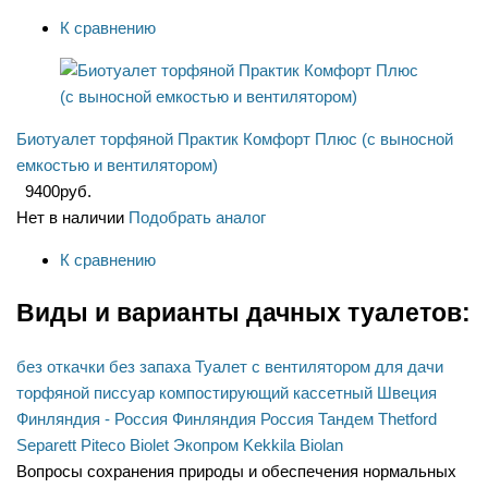
К сравнению
Биотуалет торфяной Практик Комфорт Плюс (с выносной
емкостью и вентилятором)
9400
руб.
Нет в наличии
Подобрать аналог
К сравнению
Виды и варианты дачных туалетов:
без откачки
без запаха
Туалет с вентилятором
для дачи
торфяной
писсуар
компостирующий
кассетный
Швеция
Финляндия - Россия
Финляндия
Россия
Тандем
Thetford
Separett
Piteco
Biolet
Экопром
Kekkila
Biolan
Вопросы сохранения природы и обеспечения нормальных