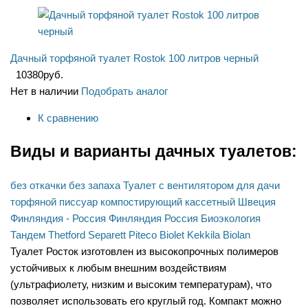
Дачный торфяной туалет Rostok 100 литров черный
10380
руб.
Нет в наличии
Подобрать аналог
К сравнению
Виды и варианты дачных туалетов:
без откачки
без запаха
Туалет с вентилятором
для дачи
торфяной
писсуар
компостирующий
кассетный
Швеция
Финляндия - Россия
Финляндия
Россия
Биоэкология
Тандем
Thetford
Separett
Piteco
Biolet
Kekkila
Biolan
Туалет Росток изготовлен из высокопрочных полимеров
устойчивых к любым внешним воздействиям
(ультрафиолету, низким и высоким температурам), что
позволяет использовать его круглый год. Компакт можно