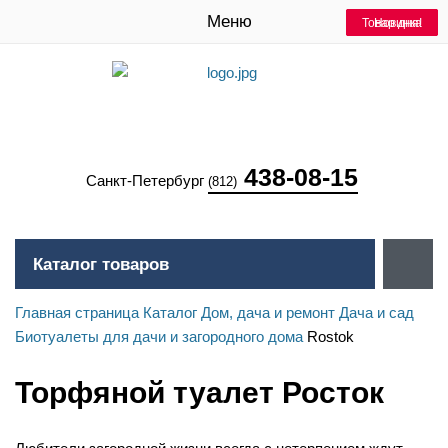
Меню
Товар дня!
Товар дня!
Товар дня!
Товар дня!
Товар дня!
Новинка
438-08-15
Санкт-Петербург
(812)
Каталог товаров
Главная страница
Каталог
Дом, дача и ремонт
Дача и сад
Биотуалеты для дачи и загородного дома
Rostok
Торфяной туалет Росток