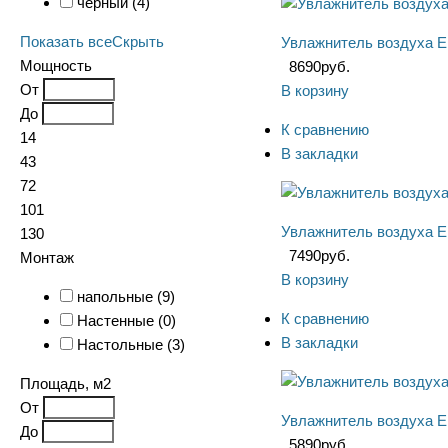
черный (
4
)
Показать все
Скрыть
Увлажнитель воздуха El
Мощность
8690
руб.
От
В корзину
До
К сравнению
14
В закладки
43
72
101
Увлажнитель воздуха El
130
7490
руб.
Монтаж
В корзину
напольные (
9
)
К сравнению
Настенные (
0
)
В закладки
Настольные (
3
)
Площадь, м2
От
Увлажнитель воздуха El
До
5890
руб.