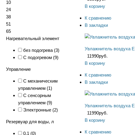
10
В корзину
24
38
К сравнению
51
В закладки
65
Нагревательный элемент
Увлажнитель воздуха El
без подогрева (
3
)
11990
руб.
С подогревом (
9
)
В корзину
Управление
К сравнению
С механическим
В закладки
управлением (
1
)
С сенсорным
управлением (
9
)
Увлажнитель воздуха El
Электронные (
2
)
11990
руб.
В корзину
Резервуар для воды, л
К сравнению
0.1 (
0
)