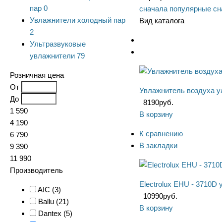
пар
0
сначала популярные
сн
Увлажнители холодный пар
Вид каталога
2
Ультразвуковые
увлажнители
79
Розничная цена
От
Увлажнитель воздуха ул
До
8190
руб.
1 590
В корзину
4 190
К сравнению
6 790
В закладки
9 390
11 990
Производитель
Electrolux EHU - 3710D
AIC (
3
)
10990
руб.
Ballu (
21
)
В корзину
Dantex (
5
)