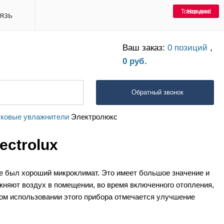
Товар дня!
Новинка
язь
Ваш заказ:
0 позиций
,
0 руб.
Обратный звонок
уковые увлажнители
Электролюкс
ectrolux
ме был хороший микроклимат. Это имеет большое значение и
ажняют воздух в помещении, во время включенного отопления,
ном использовании этого прибора отмечается улучшение