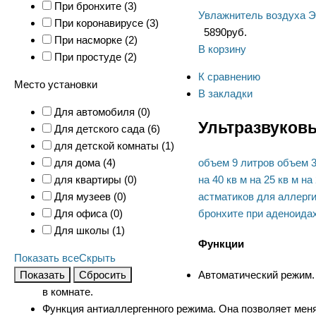
При бронхите (
3
)
Увлажнитель воздуха Э
При коронавирусе (
3
)
5890
руб.
При насморке (
2
)
В корзину
При простуде (
2
)
К сравнению
Место установки
В закладки
Для автомобиля (
0
)
Ультразвуков
Для детского сада (
6
)
для детской комнаты (
1
)
объем 9 литров
объем 3
для дома (
4
)
на 40 кв м
на 25 кв м
на 
для квартиры (
0
)
астматиков
для аллерг
Для музеев (
0
)
бронхите
при аденоида
Для офиса (
0
)
Для школы (
1
)
Функции
Показать все
Скрыть
Показать
Сбросить
Автоматический режим.
в комнате.
Функция антиаллергенного режима. Она позволяет менят