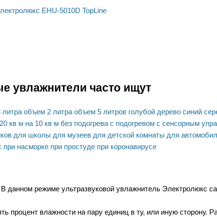
лектролюкс EHU-5010D TopLine
ые увлажнители часто ищут
 литра
объем 2 литра
объем 5 литров
голубой
дерево
синий
сер
20 кв м
на 10 кв м
без подогрева
с подогревом
с сенсорным упр
иков
для школы
для музеев
для детской комнаты
для автомоби
х
при насморке
при простуде
при коронавирусе
 В данном режиме ультразвуковой увлажнитель Электролюкс с
ь процент влажности на пару единиц в ту, или иную сторону. Р