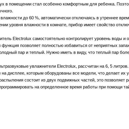
дух в помещении стал особенно комфортным для ребенка. Поэт
чного.
 влажности до 60 %, автоматически отключаясь в утреннее врем
ии уровня влажности в комнате, прибор имеет свойство отключ
итель Electrolux самостоятельно контролирует уровень воды и 
 функция позволяет полностью избавиться от неприятных запах
лодный пар и теплый. Нужно иметь в виду, что теплый пар боле
развуковые увлажнители Electrolux, рассчитан на 6, 5 литров.
на дисплее, которым оборудованы все модели, что делает их 
аспыления состоит из двух подвижных частей, это позволяет р
рограммировать на определенное время работы при помощи тайм