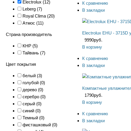
Electrolux (
12
)
К сравнению
Leberg (
7
)
В закладки
Royal Clima (
20
)
Атмос (
11
)
Electrolux EHU - 3715D
Страна производитель
9990
руб.
КНР (
5
)
В корзину
Тайвань (
7
)
К сравнению
Цвет покрытия
В закладки
белый (
3
)
голубой (
0
)
Компактные увлажнители
дерево (
0
)
1790
руб.
серебро (
0
)
В корзину
серый (
0
)
синий (
0
)
К сравнению
Темный (
0
)
В закладки
фисташковый (
0
)