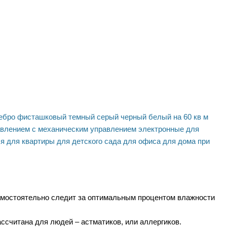
ебро
фисташковый
темный
серый
черный
белый
на 60 кв м
авлением
с механическим управлением
электронные
для
ля
для квартиры
для детского сада
для офиса
для дома
при
амостоятельно следит за оптимальным процентом влажности
ассчитана для людей – астматиков, или аллергиков.