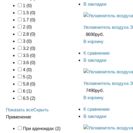
В закладки
1 (
0
)
1.5 (
0
)
1.7 (
0
)
2 (
0
)
Увлажнитель воздуха Э
2.8 (
0
)
8690
руб.
3 (
0
)
В корзину
3.2 (
0
)
К сравнению
3.5 (
0
)
В закладки
3.6 (
0
)
4 (
0
)
5 (
2
)
Увлажнитель воздуха Э
5.8 (
0
)
7490
руб.
6 (
1
)
В корзину
6.5 (
2
)
К сравнению
Показать все
Скрыть
В закладки
Применение
При аденоидах (
2
)