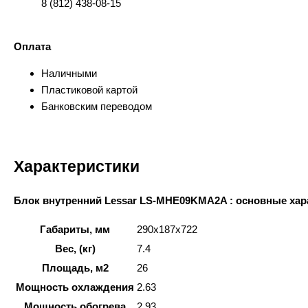
8 (812) 438-08-15
Оплата
Наличными
Пластиковой картой
Банковским переводом
Характеристики
Блок внутренний Lessar LS-MHE09KMA2A : основные хар
Габариты, мм
290x187x722
Вес, (кг)
7.4
Площадь, м2
26
Мощность охлаждения
2.63
Мощность обогрева
2.93