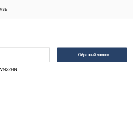
язь
Обратный звонок
-TWN22HN