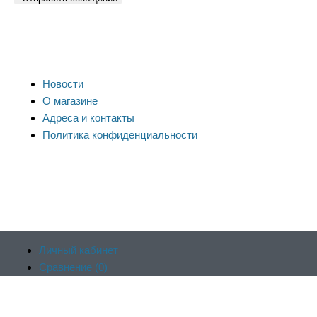
Новости
О магазине
Адреса и контакты
Политика конфиденциальности
Личный кабинет
Сравнение (
0
)
Продолжая пользоваться сайтом, вы соглашаетесь на обработку
Отложенные (
0
)
веб-аналитики Яндекс.Метрика. Заблокировать использование c
Корзина (
0
)