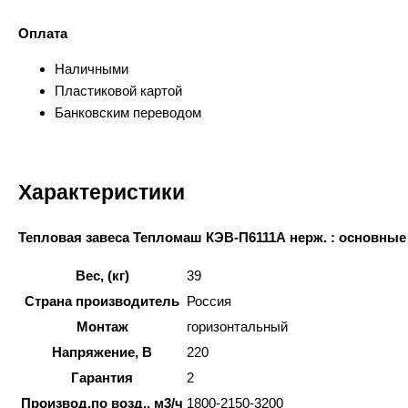
Оплата
Наличными
Пластиковой картой
Банковским переводом
Характеристики
Тепловая завеса Тепломаш КЭВ-П6111А нерж. : основные
Вес, (кг)
39
Страна производитель
Россия
Монтаж
горизонтальный
Напряжение, В
220
Гарантия
2
Производ.по возд., м3/ч
1800-2150-3200