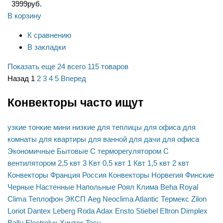
3999
руб.
В корзину
К сравнению
В закладки
Показать еще 24
всего 115 товаров
Назад
1
2
3
4
5
Вперед
Конвекторы часто ищут
узкие
тонкие
мини
низкие
для теплицы
для офиса
для
комнаты
для квартиры
для ванной
для дачи
для офиса
Экономичные
Бытовые
С терморегулятором
С
вентилятором
2,5 квт
3 Квт
0,5 квт
1 Квт
1,5 квт
2 квт
Конвекторы Франция
Россия
Конвекторы Норвегия
Финские
Черные
Настенные
Напольные
Роял Клима
Beha
Royal
Clima
Теплофон
ЭКСП
Aeg
Neoclima
Atlantic
Термекс
Zilon
Loriot
Dantex
Leberg
Roda
Adax
Ensto
Stiebel Eltron
Dimplex
Ballu
Electrolux
Хинтек
Tesy