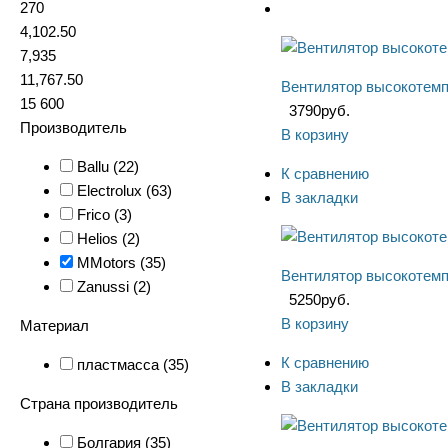
270
4,102.50
7,935
11,767.50
Вентилятор высокотемп
15 600
3790
руб.
Производитель
В корзину
Ballu (
22
)
К сравнению
Electrolux (
63
)
В закладки
Frico (
3
)
Helios (
2
)
MMotors (
35
)
Вентилятор высокотемп
Zanussi (
2
)
5250
руб.
В корзину
Материал
К сравнению
пластмасса (
35
)
В закладки
Страна производитель
Болгария (
35
)