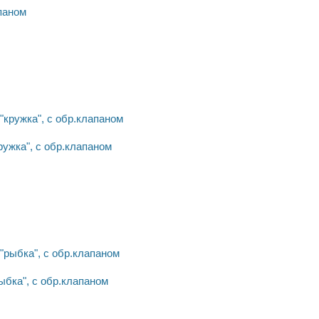
паном
ужка", с обр.клапаном
бка", с обр.клапаном