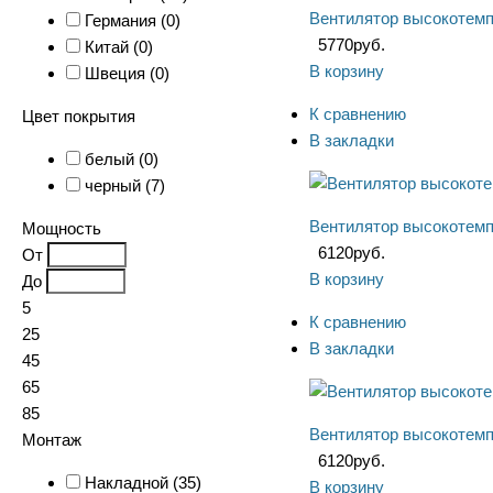
Вентилятор высокотемп
Германия (
0
)
5770
руб.
Китай (
0
)
В корзину
Швеция (
0
)
К сравнению
Цвет покрытия
В закладки
белый (
0
)
черный (
7
)
Вентилятор высокотемп
Мощность
6120
руб.
От
В корзину
До
5
К сравнению
25
В закладки
45
65
85
Вентилятор высокотемп
Монтаж
6120
руб.
Накладной (
35
)
В корзину